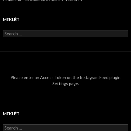
MEKLĒT
S
e
a
r
c
h
f
o
r
Please enter an Access Token on the Instagram Feed plugin
:
Settings page.
MEKLĒT
S