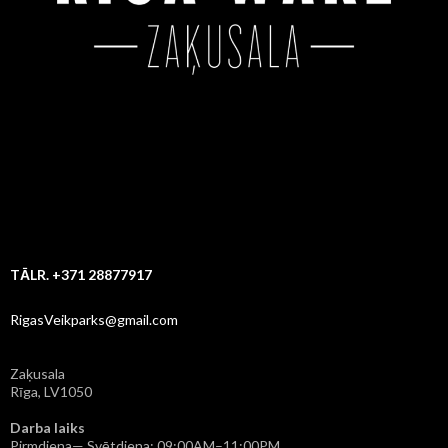
TĀLR. +371 28877917
RigasVeikparks@gmail.com
Zaķusala
Rīga, LV1050
Darba laiks
Pirmdiena— Svētdiena: 09:00AM–11:00PM