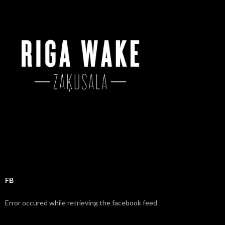
h
f
o
r
:
FB
Error occured while retrieving the facebook feed