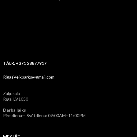
TĀLR. +371 28877917
RigasVeikparks@gmail.com
Zaķusala
Rīga, LV1050
Darba laiks
Pirmdiena— Svētdiena: 09:00AM–11:00PM
MEKLĒT