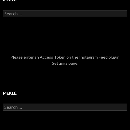
S
e
a
r
c
h
f
o
r
Please enter an Access Token on the Instagram Feed plugin
:
Settings page.
MEKLĒT
S
e
a
r
c