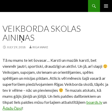
Search
Riga Wake
SKIP
PRIMAR
TO
MENU
CONTENT
VEIKBORDA SKOLAS
AINIŅAS
JULY 29, 2018
RIGA WAKE
Tā nu mums te iet šovasar… Karsti un mazāk karsti, bet
vienmēr jautri, sportiski, draudzīgi un aktīvi. Un jā, arī slapji
Veikojam, supojam, skrienam un orientējamies, spēles
spēlējam un misijas pildam. Atlicis vēl mēnesis šajā vasarā ar
superforšiem piedzīvojumiem Rīgas Veikborda skolā, tāpēc ja
tev ir vēlme – nāc un pievienojies
Te mazais atskats, kā
mums gājis jūnijā un jūlijā. Un liels paldies dalībniekiem un
tikpat liels paldies mūsu foršajiem atbalstītājiem
boards.lv
un
Ādažu čipsi
!