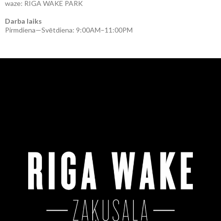
waze: RIGA WAKE PARK
Darba laiks
Pirmdiena—Svētdiena: 9:00AM–11:00PM