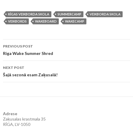
RĪGAS VEIKBORDA SKOLA
SUMMERCAMP
VEIKBORDA SKOLA
VEIKBORDS
WAKEBOARD
WAKECAMP
PREVIOUS POST
Post
Riga Wake Summer Shred
navigation
NEXT POST
Šajā sezonā esam Zaķusalā!
Adrese
Zaķusalas krastmala 35
RĪGA, LV-1050