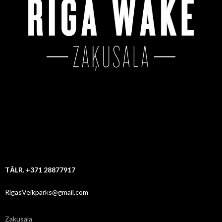
TĀLR. +371 28877917
RigasVeikparks@gmail.com
Zaķusala