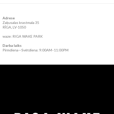
Adrese
Zaķusalas krastmala 35
RĪGA, LV-1050
waze: RIGA WAKE PARK
Darba laiks
Pirmdiena—Svētdiena: 9:00AM–11:00PM