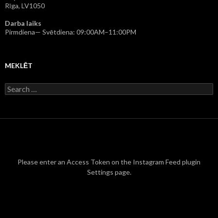
Rīga, LV1050
Darba laiks
Pirmdiena— Svētdiena: 09:00AM–11:00PM
MEKLĒT
S
e
a
r
c
h
f
o
r
Please enter an Access Token on the Instagram Feed plugin
:
Settings page.